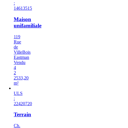
:
14613515
Maison
unifamiliale
119
Rue
de
VilleBois
Eastman
Vendu
4
2
2533,20
m²
ULS
:
22420720
Terrain
Ch.