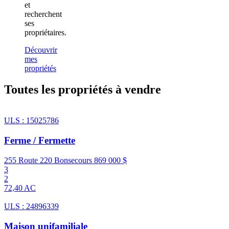
et
recherchent
ses
propriétaires.
Découvrir
mes
propriétés
Toutes les propriétés à vendre
ULS : 15025786
Ferme / Fermette
255 Route 220 Bonsecours
869 000 $
3
2
72,40 AC
ULS : 24896339
Maison unifamiliale